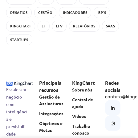
DESAFIOS
GESTÃO
INDICADORES
ISP'S
KINGCHART
LT
LTV
RELATÓRIOS
SAAS
STARTUPS
Principais
KingChart
Redes
recursos
sociais
Escale seu
Sobre nós
contato@kingc
Gestão de
negócio
Central de
Assinaturas
com
ajuda
inteligênci
Integrações
Vídeos
a e
Objetivos e
Trabalhe
previsibili
Metas
conosco
dade