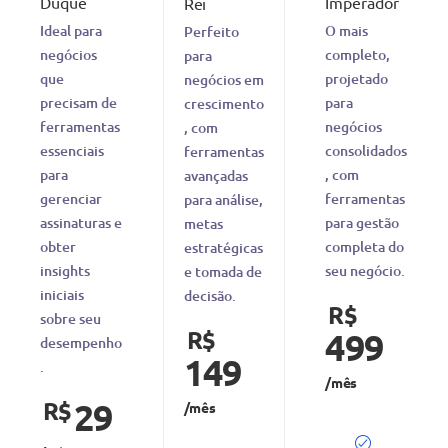
Duque
Imperador
Rei
Ideal para
O mais
Perfeito
negócios
completo,
para
que
projetado
negócios em
precisam de
para
crescimento
ferramentas
negócios
, com
essenciais
consolidados
ferramentas
para
, com
avançadas
gerenciar
ferramentas
para análise,
assinaturas e
para gestão
metas
obter
completa do
estratégicas
insights
seu negócio.
e tomada de
iniciais
decisão.
R$
sobre seu
R$
499
desempenho
149
.
/mês
R$
29
/mês