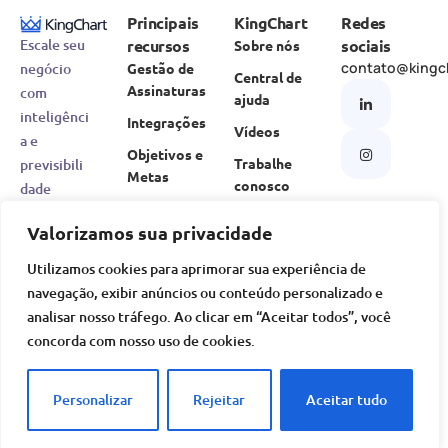
Principais
KingChart
Redes
recursos
sociais
Escale seu
Sobre nós
contato@kingc
Gestão de
negócio
Central de
Assinaturas
com
ajuda
inteligênci
Integrações
Vídeos
a e
Objetivos e
Trabalhe
previsibili
Metas
conosco
dade
API
Valorizamos sua privacidade
Poderosa
Utilizamos cookies para aprimorar sua experiência de
navegação, exibir anúncios ou conteúdo personalizado e
analisar nosso tráfego. Ao clicar em “Aceitar todos”, você
© KingChart. Todos os direitos reservados.
concorda com nosso uso de cookies.
Termos de uso
Política de privacidade
Personalizar
Rejeitar
Aceitar tudo