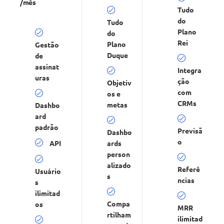
/mês
Tudo
do
Tudo
Plano
do
Rei
Plano
Gestão
Duque
de
assinat
Integra
uras
ção
Objetiv
com
os e
CRMs
metas
Dashbo
ard
padrão
Previsã
Dashbo
o
API
ards
person
alizado
Referê
Usuário
s
ncias
s
ilimitad
Compa
os
MRR
rtilham
ilimitad